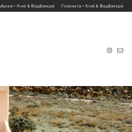
νδρικά • Λινά & Βαμβακερά
Γυναικεία • Λινά & Βαμβακερά